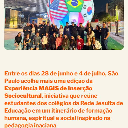
Entre os dias 28 de junho e 4 de julho, São
Paulo acolhe mais uma edição da
Experiência MAGIS de Inserção
Sociocultural
, iniciativa que reúne
estudantes dos colégios da Rede Jesuíta de
Educação em um itinerário de formação
humana, espiritual e social inspirado na
pedagogia inaciana