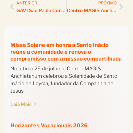
ANTERIOR
PRÓXIMO
GAVI São Paulo Convida Jovens E Jovens Adultos A Revisitar A Própria História De Fé
Centro MAGIS Anchietanum Acolhe Participantes Do Curso Latino-Americano De Ecumenismo E Diálogo Inter-Religioso
Missa Solene em honra a Santo Inácio
reúne a comunidade e renova o
compromisso com a missão compartilhada
No último 25 de julho, o Centro MAGIS
Anchietanum celebrou a Solenidade de Santo
Inácio de Loyola, fundador da Companhia de
Jesus
Leia Mais
Horizontes Vocacionais 2026