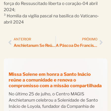
força do Ressuscitado liberta o coração-04 abril
2024;
³ Homilia da vigília pascal na basílica do Vaticano-
abril 2024
ANTERIOR
PRÓXIMO
Anchietanum Se Reúne Para Preparar Experiência MAGIS De Inserção Sociocultural
A Páscoa De Francisco: Um Legado De Alegria, Misericórdia E Esperança Para Uma Igreja Em Saída, Ressuscitada Com Cristo
Missa Solene em honra a Santo Inácio
reúne a comunidade e renova o
compromisso com a missão compartilhada
No último 25 de julho, o Centro MAGIS
Anchietanum celebrou a Solenidade de Santo
Inácio de Loyola, fundador da Companhia de