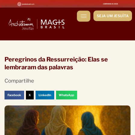
SEJA UM JESUÍTA
Peregrinos da Ressurreição: Elas se
lembraram das palavras
Compartilhe
Facebook
X
LinkedIn
WhatsApp