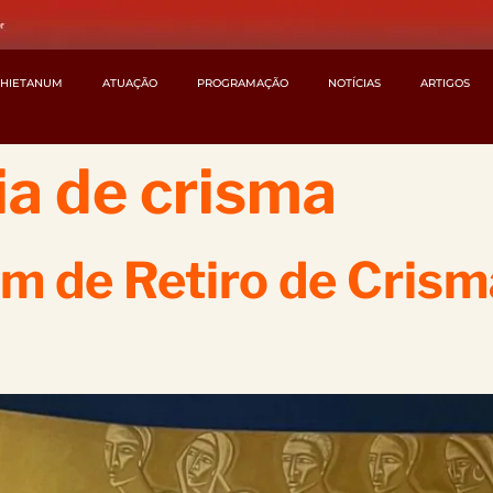
CHIETANUM
ATUAÇÃO
PROGRAMAÇÃO
NOTÍCIAS
ARTIGOS
a de crisma
am de Retiro de Cris