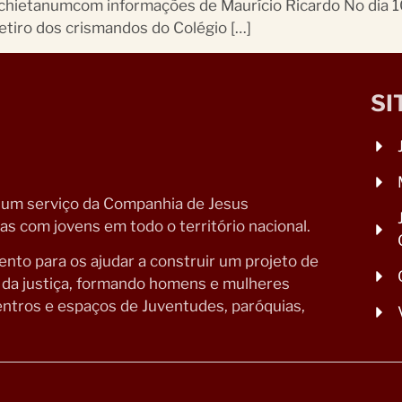
nchietanumcom informações de Maurício Ricardo No dia 
tiro dos crismandos do Colégio […]
SI
 um serviço da Companhia de Jesus
s com jovens em todo o território nacional.
to para os ajudar a construir um projeto de
o da justiça, formando homens e mulheres
ntros e espaços de Juventudes, paróquias,