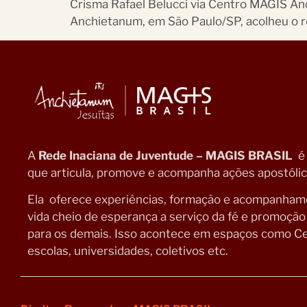
Crisma Rafael Belucci via Centro MAGIS A
Anchietanum, em São Paulo/SP, acolheu o re
A
Rede Inaciana de Juventude – MAGIS BRASIL
é
que articula, promove e acompanha ações apostólica
Ela oferece experiências, formação e acompanhamen
vida cheio de esperança a serviço da fé e promoçã
para os demais. Isso acontece em espaços como Ce
escolas, universidades, coletivos etc.