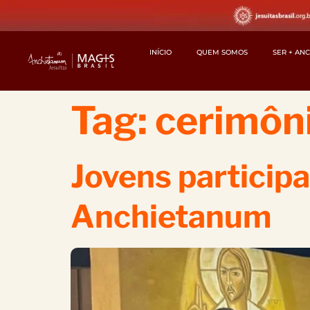
INÍCIO
QUEM SOMOS
SER + AN
Tag:
cerimôni
Jovens particip
Anchietanum