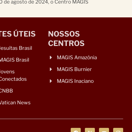
10 de agosto de 2024, o Centro MAGIS
TES ÚTEIS
NOSSOS
CENTROS
Jesuítas Brasil
MAGIS Amazônia
MAGIS Brasil
MAGIS Burnier
Jovens
Conectados
MAGIS Inaciano
CNBB
Vatican News