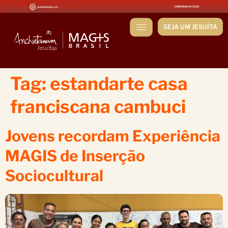
SEJA UM JESUÍTA
Tag:
estandarte casa
franciscana cambuci
Jovens recordam Experiência
MAGIS de Inserção
Sociocultural