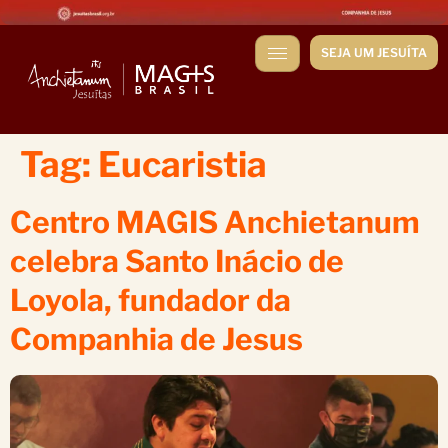
SEJA UM JESUÍTA
Tag:
Eucaristia
Centro MAGIS Anchietanum
celebra Santo Inácio de
Loyola, fundador da
Companhia de Jesus