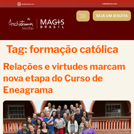
SEJA UM JESUÍTA
Tag:
formação católica
Relações e virtudes marcam
nova etapa do Curso de
Eneagrama