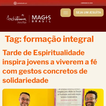
SEJA UM JESUÍTA
Tag:
formação integral
Tarde de Espiritualidade
inspira jovens a viverem a fé
com gestos concretos de
solidariedade