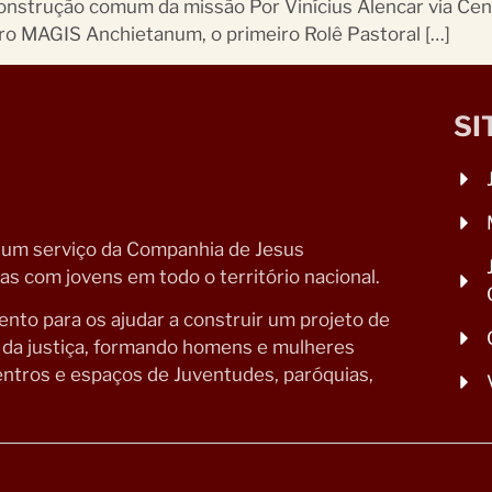
construção comum da missão Por Vinícius Alencar via C
ro MAGIS Anchietanum, o primeiro Rolê Pastoral […]
SI
 um serviço da Companhia de Jesus
s com jovens em todo o território nacional.
to para os ajudar a construir um projeto de
o da justiça, formando homens e mulheres
ntros e espaços de Juventudes, paróquias,