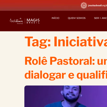
INÍCIO
QUEM SOMOS
SER + AN
Tag:
Iniciativ
Rolê Pastoral: 
dialogar e quali