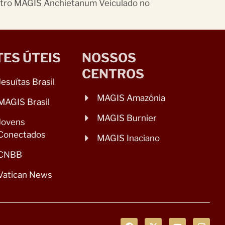
entro MAGIS Anchietanum Veiculado no
TES ÚTEIS
NOSSOS
CENTROS
Jesuítas Brasil
MAGIS Amazônia
MAGIS Brasil
MAGIS Burnier
Jovens
Conectados
MAGIS Inaciano
CNBB
Vatican News