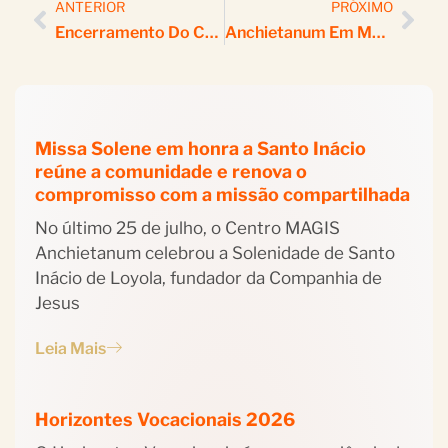
ANTERIOR
PRÓXIMO
Encerramento Do Curso De Aprofundamento Em Eneagrama Reúne Participantes Em Experiência De Autoconhecimento E Espiritualidade No Anchietanum
Anchietanum Em Movimento: O Fazer Pastoral Como Fidelidade Viva E Criativa À Missão De Acompanhar As Juventudes
Missa Solene em honra a Santo Inácio
reúne a comunidade e renova o
compromisso com a missão compartilhada
No último 25 de julho, o Centro MAGIS
Anchietanum celebrou a Solenidade de Santo
Inácio de Loyola, fundador da Companhia de
Jesus
Leia Mais
Horizontes Vocacionais 2026