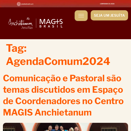
SEJA UM JESUÍTA
Tag:
AgendaComum2024
Comunicação e Pastoral são
temas discutidos em Espaço
de Coordenadores no Centro
MAGIS Anchietanum