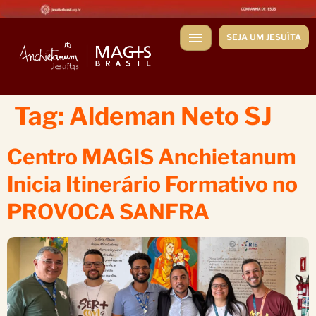
SEJA UM JESUÍTA
Tag:
Aldeman Neto SJ
Centro MAGIS Anchietanum
Inicia Itinerário Formativo no
PROVOCA SANFRA