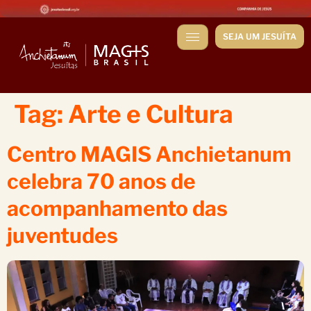
SEJA UM JESUÍTA
Tag:
Arte e Cultura
Centro MAGIS Anchietanum
celebra 70 anos de
acompanhamento das
juventudes