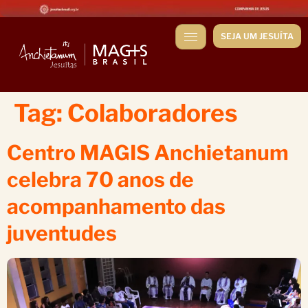
SEJA UM JESUÍTA
Tag:
Colaboradores
Centro MAGIS Anchietanum
celebra 70 anos de
acompanhamento das
juventudes