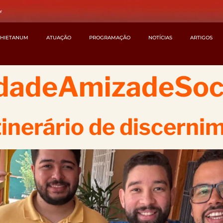
CHIETANUM
ATUAÇÃO
PROGRAMAÇÃO
NOTÍCIAS
ARTIGOS
idadeAmizadeSoc
tinerário de discerni