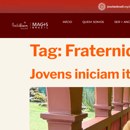
INÍCIO
QUEM SOMOS
SER + AN
Tag:
Fratern
Jovens iniciam i