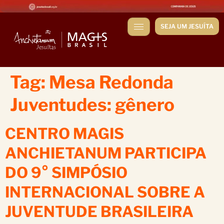
SEJA UM JESUÍTA
Tag:
Mesa Redonda
Juventudes: gênero
CENTRO MAGIS
ANCHIETANUM PARTICIPA
DO 9° SIMPÓSIO
INTERNACIONAL SOBRE A
JUVENTUDE BRASILEIRA