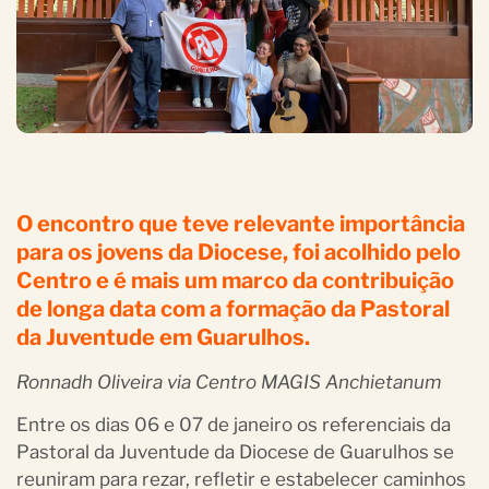
O encontro que teve relevante importância
para os jovens da Diocese, foi acolhido pelo
Centro e é mais um marco da contribuição
de longa data com a formação da Pastoral
da Juventude em Guarulhos.
Ronnadh Oliveira via Centro MAGIS Anchietanum
Entre os dias 06 e 07 de janeiro os referenciais da
Pastoral da Juventude da Diocese de Guarulhos se
reuniram para rezar, refletir e estabelecer caminhos