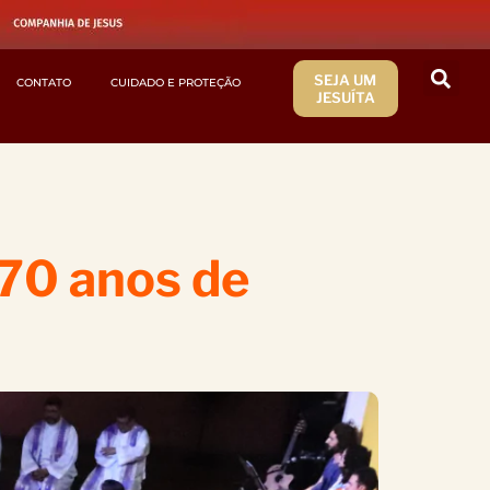
SEJA UM
CONTATO
CUIDADO E PROTEÇÃO
JESUÍTA
70 anos de