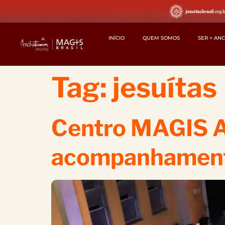
INÍCIO
QUEM SOMOS
SER + AN
Tag:
jesuítas
Centro MAGIS A
acompanhament